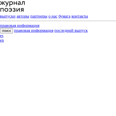
выпуски
авторы
партнеры
о нас
бумага
контакты
правовая информация
правовая информация
последний выпуск
поиск
es
en