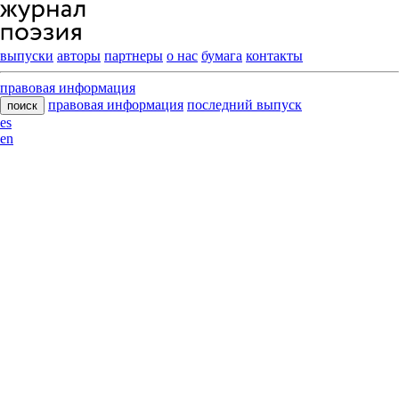
выпуски
авторы
партнеры
о нас
бумага
контакты
правовая информация
правовая информация
последний выпуск
поиск
es
en