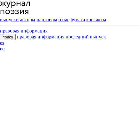
выпуски
авторы
партнеры
о нас
бумага
контакты
правовая информация
правовая информация
последний выпуск
поиск
es
en