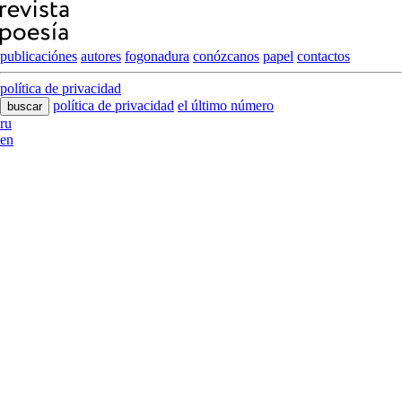
publicaciónes
autores
fogonadura
conózcanos
papel
contactos
política de privacidad
política de privacidad
el último número
buscar
ru
en