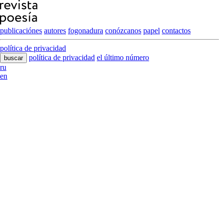
publicaciónes
autores
fogonadura
conózcanos
papel
contactos
política de privacidad
política de privacidad
el último número
buscar
ru
en