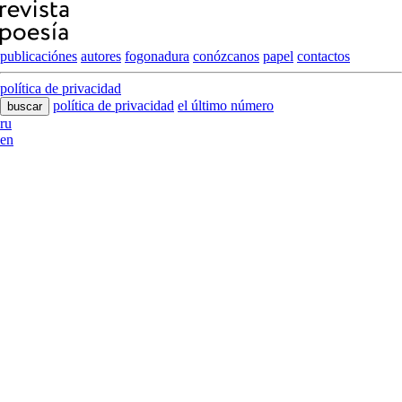
publicaciónes
autores
fogonadura
conózcanos
papel
contactos
política de privacidad
política de privacidad
el último número
buscar
ru
en