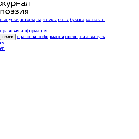
выпуски
авторы
партнеры
о нас
бумага
контакты
правовая информация
правовая информация
последний выпуск
поиск
es
en